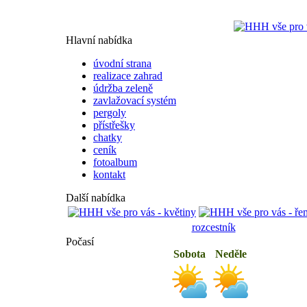
Hlavní nabídka
úvodní strana
realizace zahrad
údržba zeleně
zavlažovací systém
pergoly
přístřešky
chatky
ceník
fotoalbum
kontakt
Další nabídka
rozcestník
Počasí
Sobota
Neděle