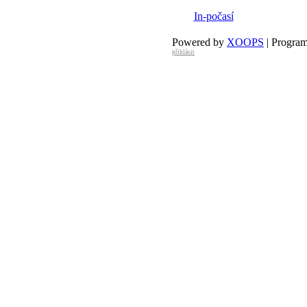
29 °C
32 °C
In-počasí
Powered by
XOOPS
| Progra
přihlásit