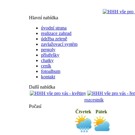
Hlavní nabídka
úvodní strana
realizace zahrad
údržba zeleně
zavlažovací systém
pergoly
přístřešky
chatky
ceník
fotoalbum
kontakt
Další nabídka
rozcestník
Počasí
Čtvrtek
Pátek