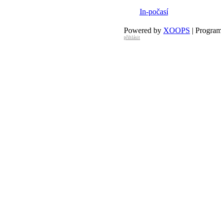
29 °C
28 °C
In-počasí
Powered by
XOOPS
| Progra
přihlásit