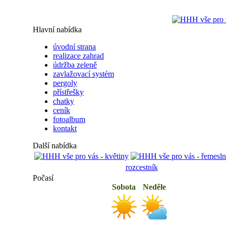
Hlavní nabídka
úvodní strana
realizace zahrad
údržba zeleně
zavlažovací systém
pergoly
přístřešky
chatky
ceník
fotoalbum
kontakt
Další nabídka
rozcestník
Počasí
Sobota
Neděle