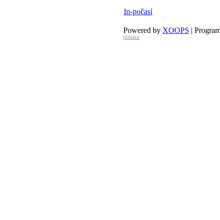
29 °C
32 °C
In-počasí
Powered by
XOOPS
| Progra
přihlásit